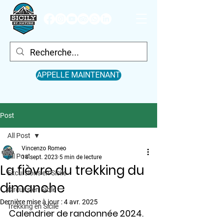
APPELLE MAINTENANT
Post
All Post
Vincenzo Romeo
All Post
14 sept. 2023
5 min de lecture
La fièvre du trekking du
Excursions en Sicile
dimanche
Circuits en Sicile
Dernière mise à jour :
4 avr. 2025
Trekking en Sicile
Calendrier de randonnée 2024.