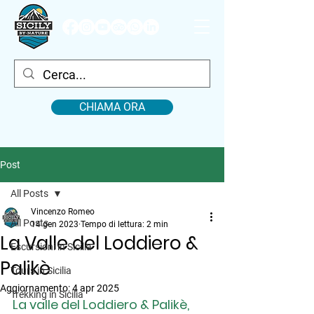
CHIAMA ORA
Post
All Posts
Vincenzo Romeo
All Posts
14 gen 2023
Tempo di lettura: 2 min
La Valle del Loddiero &
Escursioni in Sicilia
Palikè
Tours in Sicilia
Aggiornamento:
4 apr 2025
Trekking in Sicilia
La valle del Loddiero & Palikè
, 