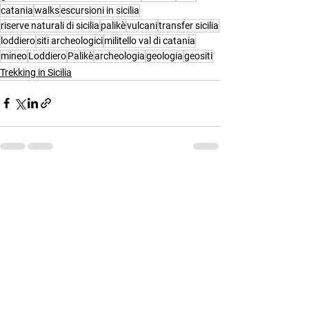
catania
walks
escursioni in sicilia
riserve naturali di sicilia
palikè
vulcani
transfer sicilia
loddiero
siti archeologici
militello val di catania
mineo
Loddiero
Palikè
archeologia
geologia
geositi
Trekking in Sicilia
Mostra tutti
Post recenti