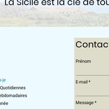
La Sicile est la clé de to
Contac
Prénom
s-je
E-mail
 Quotidiennes
ebdomadaires
Message
nnée