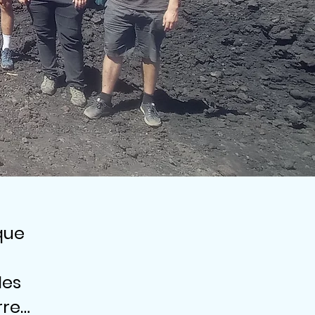
 que
des
rre…