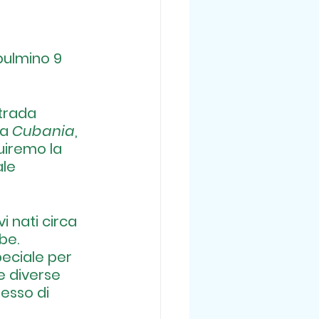
pulmino 9 
strada 
a 
Cubania
, 
uiremo la 
le 
i nati circa 
be.
peciale per 
e diverse 
esso di 