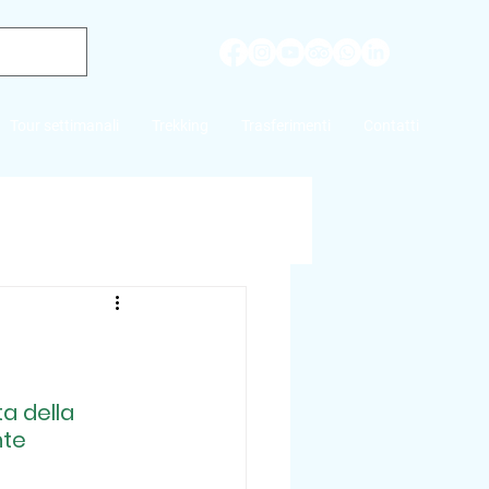
Tour settimanali
Trekking
Trasferimenti
Contatti
a della 
te  