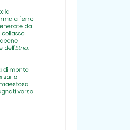
tale 
orma a ferro 
generate da 
 collasso 
Olocene 
 dell'
Etna
. 
a di monte 
sarlo. 
a maestosa 
gnati verso 