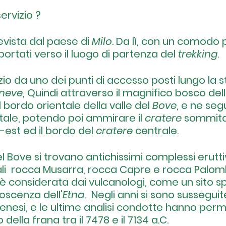
ervizio ?
vista dal paese di 
Milo
. Da lì, con un comodo 
portati verso il luogo di partenza del 
trekking
.
izio da uno dei punti di accesso posti lungo la 
neve
, Quindi attraverso il magnifico
bosco dell
 bordo orientale della
valle del
 Bove
, e ne seg
tale, potendo poi ammirare il 
cratere
 sommita
est ed il bordo del 
cratere
 centrale. 
l Bove si trovano antichissimi complessi eruttiv
uali  rocca Musarra, rocca Capre e rocca Palom
 è considerata dai vulcanologi, come un sito s
noscenza dell'
Etna
.  Negli anni si sono susseguit
genesi, e le ultime analisi condotte hanno perm
della frana tra il 7478 e il 7134 a.C. 