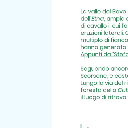
La valle del Bove
dell'
Etna
,
 ampia c
di cavallo il cui
eruzioni laterali.
multiplo di fianc
hanno generato l
Appunti da "Stef
Seguendo ancora 
Scorsone, e coste
Lungo la via del 
foresta della
 Cu
il luogo di ritro