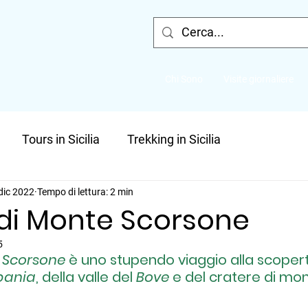
Chi Sono
Visite giornaliere
Tours in Sicilia
Trekking in Sicilia
dic 2022
Tempo di lettura: 2 min
 di Monte Scorsone
5
 Scorsone 
è uno stupendo viaggio alla scopert
bania
, della valle del 
Bove
 e del cratere di mon