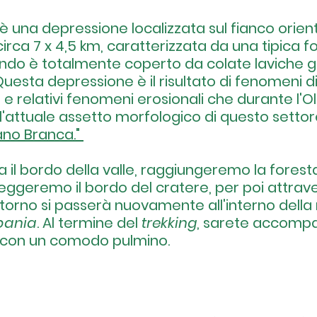
 è una depressione localizzata sul fianco orien
irca 7 x 4,5 km, caratterizzata da una tipica f
 fondo è totalmente coperto da colate laviche 
 Questa depressione è il risultato di fenomeni di
o e relativi fenomeni erosionali che durante l'
'attuale assetto morfologico di questo settore
ano Branca." 
il bordo della valle, raggiungeremo la forest
ggeremo il bordo del cratere, per poi attraver
ritorno si passerà nuovamente all'interno dell
bania
. 
Al
 termine del 
trekking
, sarete accompa
vo con un comodo pulmino.